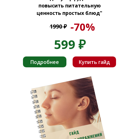
повысить питательную
ценность простых блюд"
-70%
1990
₽
599
₽
Подробнее
Купить гайд