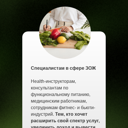
Специалистам в сфере ЗОЖ
Health-инструкторам,
консультантам по
функциональному питанию,
медицинским работникам,
сотрудникам фитнес- и бьюти-
индустрий.
Тем, кто хочет
расширить свой спектр услуг,
увеличить доход и вывести